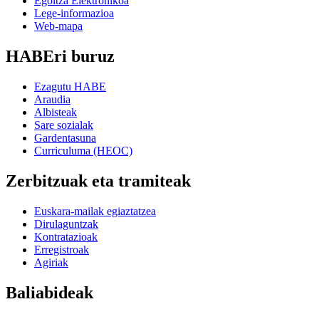
Egoitza Elektronikoa
Lege-informazioa
Web-mapa
HABEri buruz
Ezagutu HABE
Araudia
Albisteak
Sare sozialak
Gardentasuna
Curriculuma (HEOC)
Zerbitzuak eta tramiteak
Euskara-mailak egiaztatzea
Dirulaguntzak
Kontratazioak
Erregistroak
Agiriak
Baliabideak