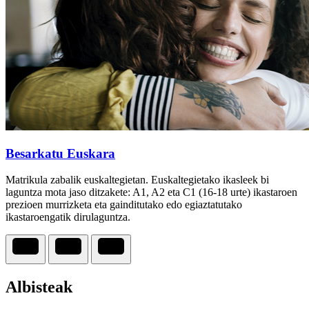
Besarkatu Euskara
Matrikula zabalik euskaltegietan. Euskaltegietako ikasleek bi
laguntza mota jaso ditzakete: A1, A2 eta C1 (16-18 urte) ikastaroen
prezioen murrizketa eta gainditutako edo egiaztatutako
ikastaroengatik dirulaguntza.
Albisteak