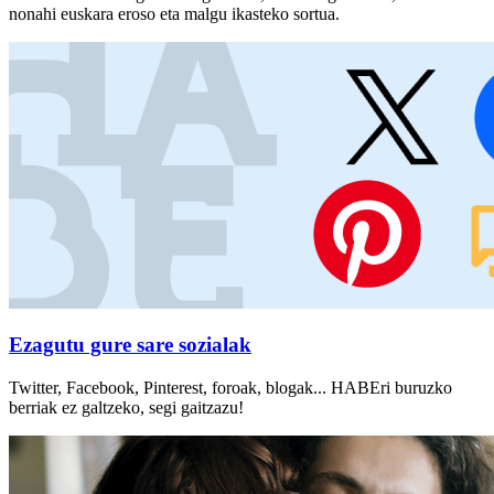
nonahi euskara eroso eta malgu ikasteko sortua.
Ezagutu gure sare sozialak
Twitter, Facebook, Pinterest, foroak, blogak... HABEri buruzko
berriak ez galtzeko, segi gaitzazu!