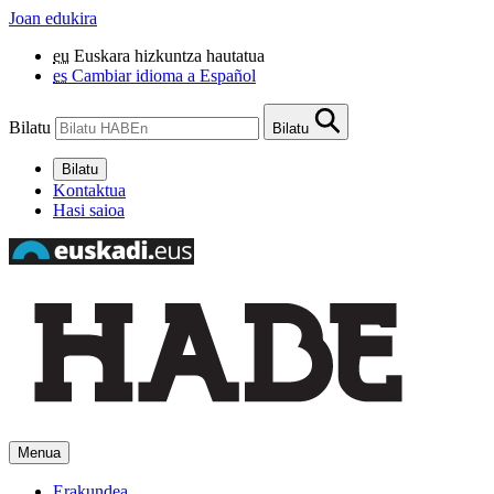
Joan edukira
eu
Euskara hizkuntza hautatua
es
Cambiar idioma a Español
Bilatu
Bilatu
Bilatu
Kontaktua
Hasi saioa
Menua
Erakundea