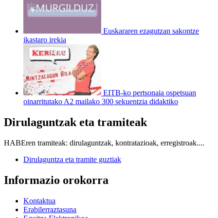
Euskararen ezagutzan sakontze
ikastaro irekia
EITB-ko pertsonaia ospetsuan
oinarritutako A2 mailako 300 sekuentzia didaktiko
Dirulaguntzak eta tramiteak
HABEren tramiteak: dirulaguntzak, kontratazioak, erregistroak....
Dirulaguntza eta tramite guztiak
Informazio orokorra
Kontaktua
Erabilerraztasuna