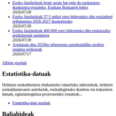
Eusko Jaurlaritzak beste urrats bat egin du euskararen
ikaskuntza errazteko, Euskara Bonuaren bidez
2026/07/28
Eusko Jaurlaritzak 37,5 milioi euro bideratuko ditu euskaltegi
pribatuetara 2026-2027 ikasturterako
2026/07/28
Eusko Jaurlaritzak 400.000 euro bideratuko ditu euskarazko
argitalpenak sustatzera
2026/07/28
Argitaratu dira 2026ko lehenengo azterketaldiko proben
emaitza orokorrak
2026/07/17
Albiste guztiak
Estatistika-datuak
Helduen euskalduntzea ebaluatzeko oinarrizko adierazleak, helduen
euskalduntzearen azterketak, euskaltegietako ikasleen eta irakasleen
datuak, egiaztatzegintza-prozesuetako emaitzak...
Estatistika-datu guztiak
Baliabideak