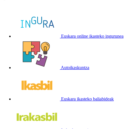
Euskara online ikasteko ingurunea
Autoikaskuntza
Euskara ikasteko baliabideak