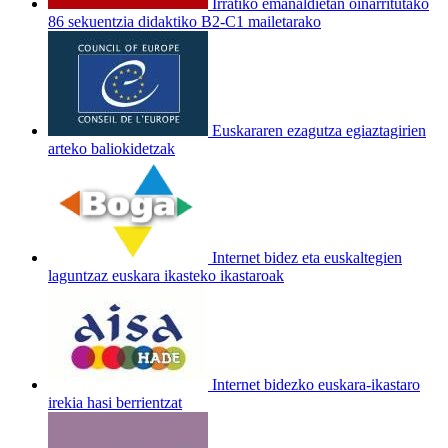
Irratiko emanaldietan oinarritutako
86 sekuentzia didaktiko B2-C1 mailetarako
Euskararen ezagutza egiaztagirien
arteko baliokidetzak
Internet bidez eta euskaltegien
laguntzaz euskara ikasteko ikastaroak
Internet bidezko euskara-ikastaro
irekia hasi berrientzat