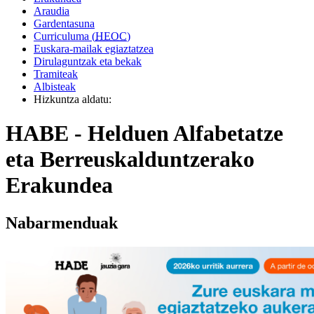
Araudia
Gardentasuna
Curriculuma (
HEOC
)
Euskara-mailak egiaztatzea
Dirulaguntzak eta bekak
Tramiteak
Albisteak
Hizkuntza aldatu:
HABE - Helduen Alfabetatze
eta Berreuskalduntzerako
Erakundea
Nabarmenduak