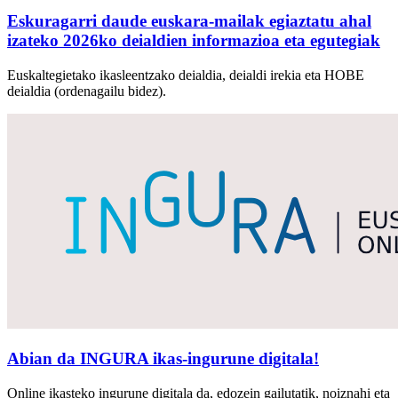
Eskuragarri daude euskara-mailak egiaztatu ahal
izateko 2026ko deialdien informazioa eta egutegiak
Euskaltegietako ikasleentzako deialdia, deialdi irekia eta HOBE
deialdia (ordenagailu bidez).
Abian da INGURA ikas-ingurune digitala!
Online ikasteko ingurune digitala da, edozein gailutatik, noiznahi eta