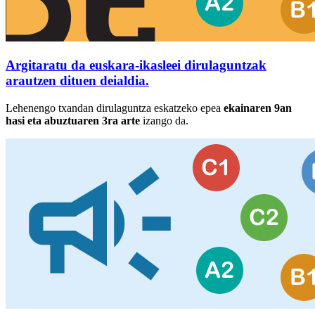
Argitaratu da euskara-ikasleei dirulaguntzak
arautzen dituen deialdia.
Lehenengo txandan dirulaguntza eskatzeko epea
ekainaren 9an
hasi eta abuztuaren 3ra arte
izango da.