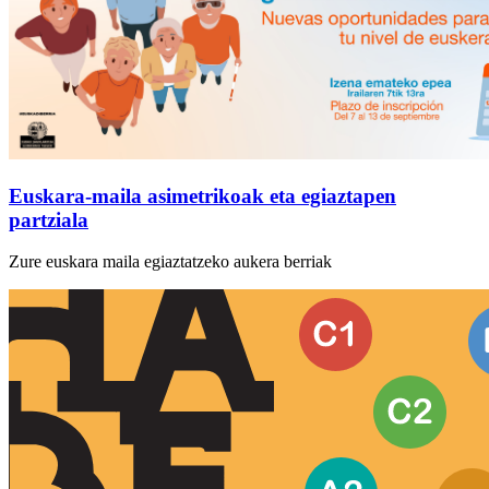
Euskara-maila asimetrikoak eta egiaztapen
partziala
Zure euskara maila egiaztatzeko aukera berriak