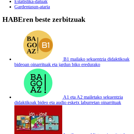
Estatistika-datuak
Gardentasun-ataria
HABEren beste zerbitzuak
B1 mailako sekuentzia didaktikoak
bideoan oinarrituak eta jardun biko eredurako
A1 eta A2 mailetako sekuentzia
didaktikoak bideo eta audio esketx laburretan oinarrituak