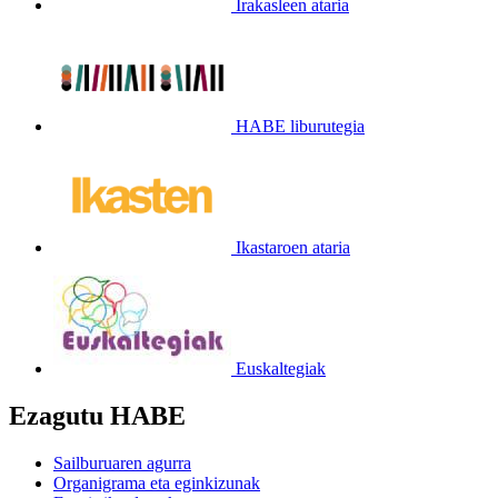
Irakasleen ataria
HABE liburutegia
Ikastaroen ataria
Euskaltegiak
Ezagutu HABE
Sailburuaren agurra
Organigrama eta eginkizunak