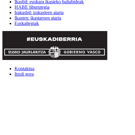
Ikasbil: euskara ikasteko baliabideak
HABE liburutegia
Irakasbil: irakasleen ataria
Ikasten: ikastaroen ataria
Euskaltegiak
Kontaktua
Itzuli gora