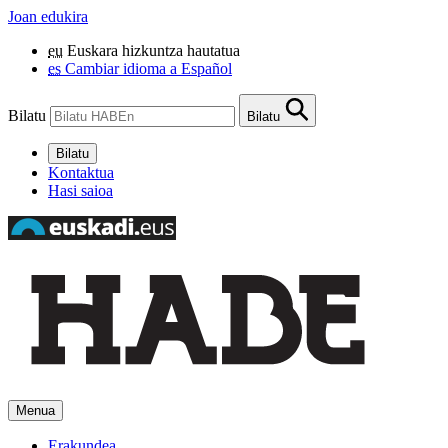
Joan edukira
eu
Euskara hizkuntza hautatua
es
Cambiar idioma a Español
Bilatu
Bilatu
Bilatu
Kontaktua
Hasi saioa
Menua
Erakundea