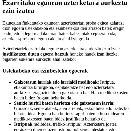
Ezarritako egunean azterketara aurkeztu
ezin izatea
Egutegian finkatutako egunean azterketariari proba egitea galarazi
dion egoera ustekabekoa eta ezinbestekoa den arrazoi batek eragin
badu, edota lege-mailako arau batek babestutako egoera bada,
azterketa-probaren eguna aldatu ahal izango da.
Azterketariek ezarritako egunean azterketara aurkeztu ezin izatea
justifikatzen duten egoera batzuk
honako hauek izan litezke,
bigarren aukerara aurkeztu ahal izateko:
Ustekabeko eta ezinbesteko egoerak
Gaixotasun larriak edo larrialdi medikoak
: Istripua,
ebakuntza kirurgikoa, ospitaleratze bat edo azterketara
aurkeztea eragozten duen gaixotasun bat. Hau mediku-txosten
baten bidez frogatu beharko da.
Senide hurbil baten heriotza edo gaixotasun larria
:
Gurasoak, seme-alabak, anai-arrebak, ezkontidea edo izatezko
bikotekidea. Egoera hau heriotza-agiri baten edo senidearen
mediku-txosten baten bidez justifikatu beharko da.
Istripuak
(adibidez, trafiko-istripua): Azterketara joatea
eragozten duen edozein istripu, poliziaren atestatua edo