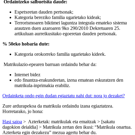
Ordaintzeko salbuetsita daude:
Espetxeetan dauden pertsonak;
Kategoria bereziko familia ugarietako kideak;
Terrorismoaren biktimei laguntza integrala emateko sistema
arautzen duen azaroaren 9ko 290/2010 Dekretuaren 25.
artikuluan aurreikusitako egoeretan dauden pertsonak.
% 50eko hobaria dute:
Kategoria orokorreko familia ugarietako kideek.
Matrikulazio-epearen barruan ordaindu behar da:
Internet bidez
edo finantza-erakundeetan, izena ematean eskuratzen den
matrikula-inprimakia erabiliz.
Ordainketa ondo egin dudan egiaztatu nahi dut: nora jo dezaket?
Zure ardurapekoa da matrikula ordaindu izana egiaztatzea.
Horretarako, jo hona:
Hasi saioa
> Azterketak: matrikulak eta emaitzak > [sakatu
dagokion deialdia] > Matrikula zertan den ikusi: “Matrikula onartua.
Azterketa egin dezakezu” mezua agertu behar du.