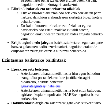
atseden hartu behar izatea edo erditze baten kasuan,
dagokion mediku-ziurtagiria aurkeztuta.
Eliteko kirolariak eta ordezkaritza ofizialak
:
Eliteko kirol-lehiaketetan edo selekzio ofizialetan parte
hartzea, dagokion erakundearen ziurtagiri bidez frogatu
beharko dena
Euskal kulturaren ordezkaritza ofizial bat egitea
nazioarteko edo estatu mailako ekitaldi batean,
dagokion erakundearen ziurtagiri bidez frogatu beharko
dena.
Erlijio-agindu edo jaiegun batek
azterketaren egunean parte
hartzea galarazten badio azterketariari, dagokion erakunde
erlijiosoaren ziurtagiri ofiziala aurkeztu beharko da.
Ezintasuna baliatzeko baldintzak
Epeak zorrotz betetzea
:
Azterketaren biharamunetik hasita hiru egun baliodun
izango dira posta elektronikoz justifikazio-agiria
bidaltzeko, helbide honetara:
egiaztatzegintza@habe.eus
.
Azterketaren biharamunetik hasita bost egun baliodun,
agiriaren kopia konpultsatua HABEren egoitza batean
aurkezteko.
Dokumentazio argia
eta zalantzarik gabekoa: Aurkeztutako