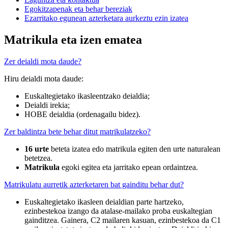
Egokitzapenak eta behar bereziak
Ezarritako egunean azterketara aurkeztu ezin izatea
Matrikula eta izen ematea
Zer deialdi mota daude?
Hiru deialdi mota daude:
Euskaltegietako ikasleentzako deialdia;
Deialdi irekia;
HOBE deialdia (ordenagailu bidez).
Zer baldintza bete behar ditut matrikulatzeko?
16 urte
beteta izatea edo matrikula egiten den urte naturalean
betetzea.
Matrikula
egoki egitea eta jarritako epean ordaintzea.
Matrikulatu aurretik azterketaren bat gainditu behar dut?
Euskaltegietako ikasleen deialdian parte hartzeko,
ezinbestekoa izango da atalase-mailako proba euskaltegian
gainditzea. Gainera, C2 mailaren kasuan, ezinbestekoa da C1