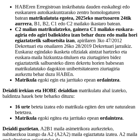
HABEren Erregistroan inskribatuta dauden euskaltegi edo
euskararen autoikaskuntzarako zentro homologaturen
batean
matrikulatuta egotea, 2025eko martxoaren 24tik
aurrera
, B1, B2, C1 edo C2 mailako ikastaro batean.
C2 mailan matrikulatzeko, gainera C1 mailako euskara-
agiria edo agiri baliokidea izan behar duzu edo maila hori
egiaztatzetik salbuetsita izan
, apirilaren 3ko 47/2012
Dekretuari eta otsailaren 26ko 28/2019 Dekretuari jarraikiz.
Euskaraz egindako ikasketa ofizialak aintzat hartzeko eta
euskara-maila hizkuntza-tituluen eta ziurtagirien bidez
egiaztatzetik salbuesteko diren dekretu horien babesean
matrikulatutako dagokion unibertsitatearen ziurtagiria
aurkeztu behar duzu HABEn.
Matrikula
egoki egin eta jarritako epean
ordaintzea
.
Deialdi irekian eta HOBE deialdian
matrikulatu ahal izateko,
baldintza hauek bete beharko dituzu:
16 urte
beteta izatea edo matrikula egiten den urte naturalean
betetzea.
Matrikula
egoki egitea eta jarritako epean
ordaintzea
.
Deialdi guztietan
, A2B1 maila asimetrikora aurkezteko,
nahitaezkoa izango da A2 (A2A2) maila egiaztatuta izatea. A2 maila
euskaltegietan egiaztatuko da.