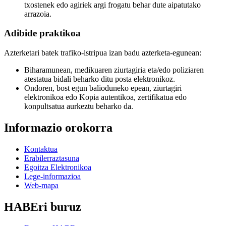
txostenek edo agiriek argi frogatu behar dute aipatutako
arrazoia.
Adibide praktikoa
Azterketari batek trafiko-istripua izan badu azterketa-egunean:
Biharamunean, medikuaren ziurtagiria eta/edo poliziaren
atestatua bidali beharko ditu posta elektronikoz.
Ondoren, bost egun balioduneko epean, ziurtagiri
elektronikoa edo Kopia autentikoa, zertifikatua edo
konpultsatua aurkeztu beharko da.
Informazio orokorra
Kontaktua
Erabilerraztasuna
Egoitza Elektronikoa
Lege-informazioa
Web-mapa
HABEri buruz