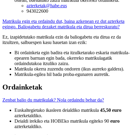
ostean, bueltatuko zaizu matrikula okerreko ordainketa.
azterketak@habe.eus
943022600
Matrikula egin eta ordaindu dut, baina azkenean ez dut azterketa
egingo. Baliogabetu dezaket matrikula eta dirua berreskuratu?
Ez, izapidetutako matrikula ezin da baliogabetu eta dirua ez da
itzultzen, salbuespen kasu hauetan izan ezik:
Bi ordainketa egin badira eta itzulketarako eskaria matrikula-
epearen barruan egin bada, okerreko matrikulagatik
ordaindutakoa itzuliko zaizu.
Matrikula okerra zuzendu ondoren (ikus aurreko galdera).
Matrikula-egilea hil bada proba-egunaren aurretik.
Ordainketak
Zenbat balio du matrikulak? Nola ordaindu behar da?
Euskaltegietako ikasleen deialdiko matrikula
45,50 euro
azterketaldiko.
Deialdi irekiko eta HOBEko matrikula egiteko 90
euro
azterketaldiko.