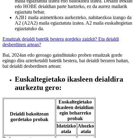
maila egiaztatuta izatea edo baliokidea izatea. Deialdi irekian
edo HOBE deialdian parte hartzeko, ez da aurrez mailarik
egiaztatu behar.
A2B1 maila asimetrikora aurkezteko, nahitaezkoa izango da
A2 (A2A2) maila egiaztatuta izatea. A2 maila euskaltegietan
egiaztatuko da.
Emaitzak deialdi batetik bestera gordeko zaizkit? Eta deialdi
desberdinen artean?
Bai, 2024an edo geroago gainditutako proben emaitzak gorde
egingo dira azterketaldi batetik bestera, bai deialdi beraren baitan,
bai deialdi desberdinen artean:
Euskaltegietako ikasleen deialdira
aurkeztu gero:
Euskaltegietako
ikasleen deialdian
egin beharreko
Deialdi bakoitzean
probak
gordetako probak
Idatzizko
Ahozko
atala
atala