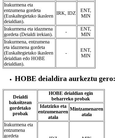
Irakurmena eta
entzumena gordeta
ENT,
IRK, IDZ
(Euskaltegietako ikasleen
MIN
deialdian).
Irakurmena eta idazmena
ENT,
-
gordeta (Deialdi irekian).
MIN
Irakurmena, entzumena
eta idazmena gordeta
ENT,
(Euskaltegietako ikasleen
-
MIN
deialdian edo HOBE
deialdian).
HOBE deialdira aurkeztu gero:
HOBE deialdian egin
Deialdi
beharreko probak
bakoitzean
Idatzizko eta
gordetako
Mintzamenaren
entzumenaren
probak
atala
atala
Irakurmena eta
entzumena
gordeta