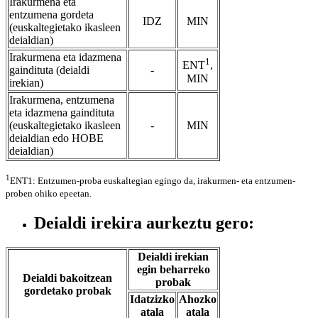
Irakurmena eta
entzumena gordeta
IDZ
MIN
(euskaltegietako ikasleen
deialdian)
Irakurmena eta idazmena
1
ENT
,
gaindituta (deialdi
-
MIN
irekian)
Irakurmena, entzumena
eta idazmena gaindituta
(euskaltegietako ikasleen
-
MIN
deialdian edo HOBE
deialdian)
1
ENT1: Entzumen-proba euskaltegian egingo da, irakurmen- eta entzumen-
proben ohiko epeetan.
Deialdi irekira aurkeztu gero:
Deialdi irekian
egin beharreko
Deialdi bakoitzean
probak
gordetako probak
Idatzizko
Ahozko
atala
atala