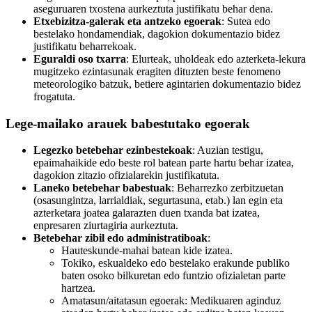
aseguruaren txostena aurkeztuta justifikatu behar dena.
Etxebizitza-galerak eta antzeko egoerak
: Sutea edo
bestelako hondamendiak, dagokion dokumentazio bidez
justifikatu beharrekoak.
Eguraldi oso txarra
: Elurteak, uholdeak edo azterketa-lekura
mugitzeko ezintasunak eragiten dituzten beste fenomeno
meteorologiko batzuk, betiere agintarien dokumentazio bidez
frogatuta.
Lege-mailako arauek babestutako egoerak
Legezko betebehar ezinbestekoak
: Auzian testigu,
epaimahaikide edo beste rol batean parte hartu behar izatea,
dagokion zitazio ofizialarekin justifikatuta.
Laneko betebehar babestuak
: Beharrezko zerbitzuetan
(osasungintza, larrialdiak, segurtasuna, etab.) lan egin eta
azterketara joatea galarazten duen txanda bat izatea,
enpresaren ziurtagiria aurkeztuta.
Betebehar zibil edo administratiboak
:
Hauteskunde-mahai batean kide izatea.
Tokiko, eskualdeko edo bestelako erakunde publiko
baten osoko bilkuretan edo funtzio ofizialetan parte
hartzea.
Amatasun/aitatasun egoerak: Medikuaren aginduz