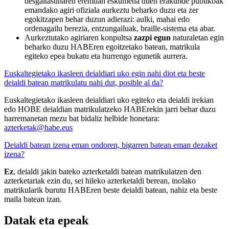
desgaitasunaren eremuan eskumena duen erakunde publikoak
emandako agiri ofiziala aurkeztu beharko duzu eta zer
egokitzapen behar duzun adierazi: aulki, mahai edo
ordenagailu berezia, entzungailuak, braille-sistema eta abar.
Aurkeztutako agiriaren konpultsa
zazpi egun
naturaletan egin
beharko duzu HABEren egoitzetako batean, matrikula
egiteko epea bukatu eta hurrengo egunetik aurrera.
Euskaltegietako ikasleen deialdiari uko egin nahi diot eta beste
deialdi batean matrikulatu nahi dut, posible al da?
Euskaltegietako ikasleen deialdiari uko egiteko eta deialdi irekian
edo HOBE deialdian matrikulatzeko HABErekin jarri behar duzu
harremanetan mezu bat bidaliz helbide honetara:
azterketak@habe.eus
Deialdi batean izena eman ondoren, bigarren batean eman dezaket
izena?
Ez
, deialdi jakin bateko azterketaldi batean matrikulatzen den
azterketariak ezin du, sei hileko azterketaldi berean, inolako
matrikularik burutu HABEren beste deialdi batean, nahiz eta beste
maila batean izan.
Datak eta epeak