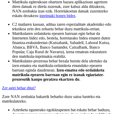
Matrikula egiterakoan ohartzen bazara aplikazioan agertzen
diren datuak ez direla zuzenak, zure kabuz alda ditzakezu,
NAN-zenbakia izan ezik. Horrelakoetan datuak zuzentzeko
eskatu dezakezu
inprimaki honen bidez
.
C2 mailaren kasuan, aditua zaren espezialitate akademiko edo
teknikoa zein den zehaztu behar duzu matrikula-orrian.
Matrikularen ordainketa epearen barruan egin behar da
Interneten bidez edo, bestela, horretarako bidea ematen duten
finantza-erakundeetan (Kutxabank, Sabadell, Laboral Kutxa,
Abanca, BBVA, Banco Santander, CaixaBank, Banco
Popular, Caja Rural de Navarra), izena ematean eskuratzen
den matrikula-inprimakia erabiliz.
Matrikulatze-prozesua behar bezala burutu dela ulertuko da
izen-ematea eta matrikula-ordainketa emandako epearen
barruan eginda daudenean.
Izen-ematea edo ordainketa
matrikula-epearen barruan egin ez izanak egiaztatze-
prozesutik kanpo geratzea ekartzen du
.
Zer agiri behar ditut?
Zure NAN zenbakia bakarrik beharko duzu saioa hasteko eta
matrikulatzeko.
Azterketa egunerako egokitzapenen bat eskatu behar baduzu,