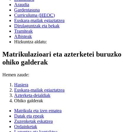
Araudia
Gardentasuna
Curriculuma (
HEOC
)
Euskara-mailak egiaztatzea
Dirulaguntzak eta bekak
Tramiteak
Albisteak
Hizkuntza aldatu:
Matrikulazioari eta azterketei buruzko
ohiko galderak
Hemen zaude:
Hasiera
Euskara-mailak egiaztatzea
Azterketa-deialdiak
Ohiko galderak
Matrikula eta izen ematea
Datak eta epeak
Zuzenketak eskatzea
Ordainketak
Laguntza eta kontaktua