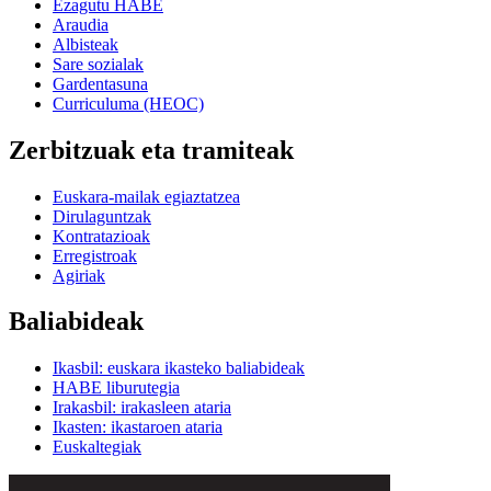
Ezagutu HABE
Araudia
Albisteak
Sare sozialak
Gardentasuna
Curriculuma (HEOC)
Zerbitzuak eta tramiteak
Euskara-mailak egiaztatzea
Dirulaguntzak
Kontratazioak
Erregistroak
Agiriak
Baliabideak
Ikasbil: euskara ikasteko baliabideak
HABE liburutegia
Irakasbil: irakasleen ataria
Ikasten: ikastaroen ataria
Euskaltegiak