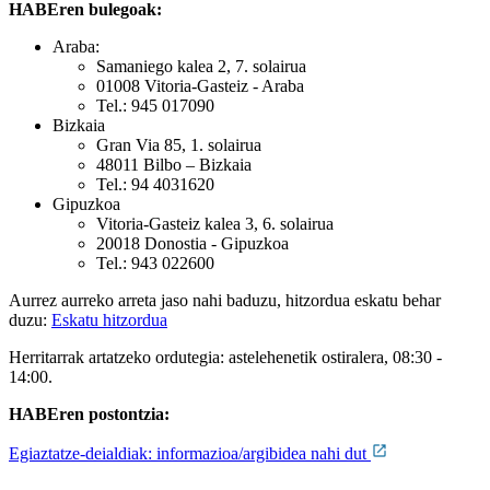
HABEren bulegoak:
Araba:
Samaniego kalea 2, 7. solairua
01008 Vitoria-Gasteiz - Araba
Tel.: 945 017090
Bizkaia
Gran Via 85, 1. solairua
48011 Bilbo – Bizkaia
Tel.: 94 4031620
Gipuzkoa
Vitoria-Gasteiz kalea 3, 6. solairua
20018 Donostia - Gipuzkoa
Tel.: 943 022600
Aurrez aurreko arreta jaso nahi baduzu, hitzordua eskatu behar
duzu:
Eskatu hitzordua
Herritarrak artatzeko ordutegia: astelehenetik ostiralera, 08:30 -
14:00.
HABEren postontzia:
Egiaztatze-deialdiak: informazioa/argibidea nahi dut