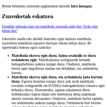
Behin behineko zerrenda argitaratzen denetik
hiru lanegun
.
Zuzenketak eskatzea
Deialdiz nahastu naiz eta matrikula zuzendu nahi dut. Nola egin
behar dut?
Okerreko maila edo deialdi baterako egin baduzu matrikula,
zuzenketa matrikula-epearen barruan eskatu behar duzu. Bi
egoeretako batean egon zaitezke:
Matrikula okerra egin duzu, baina oraindik ez duzu
ordainketa egin
. Matrikulazioa webgunetik bertatik
baliogabetzeko aukera izango duzu. Ondoren, matrikula
berria egin dagokizun mailan eta deialdian, eta ordainketa
burutu.
Matrikula okerra egin duzu, eta ordainketa jada burutu
duzu
. Egoera honetan ezingo duzu zuk zeuk matrikula
ezeztatu webgunetik eta HABEri baliogabetzeko eskaera egin
beharko diozu. Horretarako, azpian eskaintzen diren
helbideetako batera idatzi edo telefonora deitu matrikula
okerra ezabatu diezazuten. Ondoren, matrikula berria egiteko
eta ordaintzeko aukera izango duzu. Ordainketa hori burutu