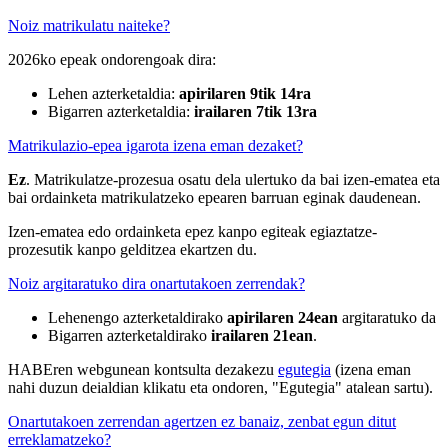
Noiz matrikulatu naiteke?
2026ko epeak ondorengoak dira:
Lehen azterketaldia:
apirilaren 9tik 14ra
Bigarren azterketaldia:
irailaren 7tik 13ra
Matrikulazio-epea igarota izena eman dezaket?
Ez
. Matrikulatze-prozesua osatu dela ulertuko da bai izen-ematea eta
bai ordainketa matrikulatzeko epearen barruan eginak daudenean.
Izen-ematea edo ordainketa epez kanpo egiteak egiaztatze-
prozesutik kanpo gelditzea ekartzen du.
Noiz argitaratuko dira onartutakoen zerrendak?
Lehenengo azterketaldirako
apirilaren 24ean
argitaratuko da
Bigarren azterketaldirako
irailaren 21ean
.
HABEren webgunean kontsulta dezakezu
egutegia
(izena eman
nahi duzun deialdian klikatu eta ondoren, "Egutegia" atalean sartu).
Onartutakoen zerrendan agertzen ez banaiz, zenbat egun ditut
erreklamatzeko?