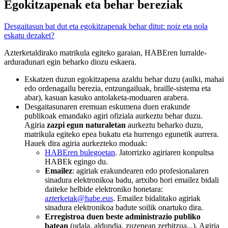
Egokitzapenak eta behar bereziak
Desgaitasun bat dut eta egokitzapenak behar ditut: noiz eta nola
eskatu dezaket?
Azterketaldirako matrikula egiteko garaian, HABEren lurralde-
arduradunari egin beharko diozu eskaera.
Eskatzen duzun egokitzapena azaldu behar duzu (aulki, mahai
edo ordenagailu berezia, entzungailuak, braille-sistema eta
abar), kasuan kasuko antolaketa-moduaren arabera.
Desgaitasunaren eremuan eskumena duen erakunde
publikoak emandako agiri ofiziala aurkeztu behar duzu.
Agiria
zazpi egun naturaletan
aurkeztu beharko duzu,
matrikula egiteko epea bukatu eta hurrengo egunetik aurrera.
Hauek dira agiria aurkezteko moduak:
HABEren bulegoetan
. Jatorrizko agiriaren konpultsa
HABEk egingo du.
Emailez
: agiriak erakundearen edo profesionalaren
sinadura elektronikoa badu, artxibo hori emailez bidali
daiteke helbide elektroniko honetara:
azterketak@habe.eus
. Emailez bidalitako agiriak
sinadura elektronikoa badute soilik onartuko dira.
Erregistroa duen beste administrazio publiko
batean
(udala, aldundia, zuzenean zerbitzua...). Agiria