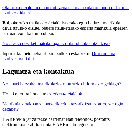
Okerreko deialdian eman dut izena eta matrikula ordaindu dut: dirua
itzuliko didate?
Bai
, okerreko maila edo deialdi baterako egin baduzu matrikula,
dirua itzuliko dizute, betiere itzulketarako eskaria matrikula-epearen
barruan egin baldin baduzu.
Nola eska dezaket matrikulagatik ordaindutakoa itzultzea?
Inprimakia bete behar duzu itzulketa eskatzeko:
Diru ordaina
itzultzea nahi dut
Laguntza eta kontaktua
Non aurki dezaket matrikulazioari buruzko informazio gehiago?
Honako lotura honetan:
azterketa-deialdiak
Matrikulatzerakoan zalantzarik edo arazorik izanez gero, zer egin
dezaket?
HABErekin jar zaitezke harremanetan telefonoz, postontzi
elektronikoa erabiliz edota HABEren bulegoetan.