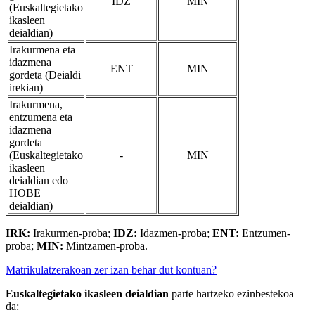
IDZ
MIN
(Euskaltegietako
ikasleen
deialdian)
Irakurmena eta
idazmena
ENT
MIN
gordeta (Deialdi
irekian)
Irakurmena,
entzumena eta
idazmena
gordeta
(Euskaltegietako
-
MIN
ikasleen
deialdian edo
HOBE
deialdian)
IRK:
Irakurmen-proba;
IDZ:
Idazmen-proba;
ENT:
Entzumen-
proba;
MIN:
Mintzamen-proba.
Matrikulatzerakoan zer izan behar dut kontuan?
Euskaltegietako ikasleen deialdian
parte hartzeko ezinbestekoa
da: