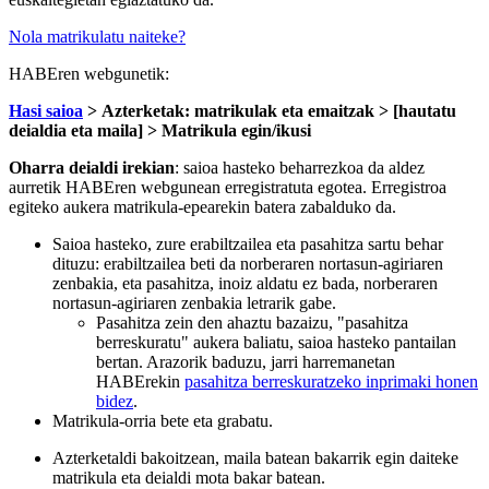
Nola matrikulatu naiteke?
HABEren webgunetik:
Hasi saioa
> Azterketak: matrikulak eta emaitzak > [hautatu
deialdia eta maila] > Matrikula egin/ikusi
Oharra deialdi irekian
: saioa hasteko beharrezkoa da aldez
aurretik HABEren webgunean erregistratuta egotea. Erregistroa
egiteko aukera matrikula-epearekin batera zabalduko da.
Saioa hasteko, zure erabiltzailea eta pasahitza sartu behar
dituzu: erabiltzailea beti da norberaren nortasun-agiriaren
zenbakia, eta pasahitza, inoiz aldatu ez bada, norberaren
nortasun-agiriaren zenbakia letrarik gabe.
Pasahitza zein den ahaztu bazaizu, "pasahitza
berreskuratu" aukera baliatu, saioa hasteko pantailan
bertan. Arazorik baduzu, jarri harremanetan
HABErekin
pasahitza berreskuratzeko inprimaki honen
bidez
.
Matrikula-orria bete eta grabatu.
Azterketaldi bakoitzean, maila batean bakarrik egin daiteke
matrikula eta deialdi mota bakar batean.