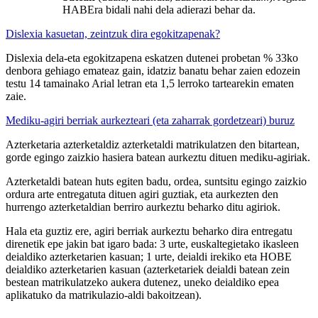
HABEra bidali nahi dela adierazi behar da.
Dislexia kasuetan, zeintzuk dira egokitzapenak?
Dislexia dela-eta egokitzapena eskatzen dutenei probetan % 33ko
denbora gehiago emateaz gain, idatziz banatu behar zaien edozein
testu 14 tamainako Arial letran eta 1,5 lerroko tartearekin ematen
zaie.
Mediku-agiri berriak aurkezteari (eta zaharrak gordetzeari) buruz
Azterketaria azterketaldiz azterketaldi matrikulatzen den bitartean,
gorde egingo zaizkio hasiera batean aurkeztu dituen mediku-agiriak.
Azterketaldi batean huts egiten badu, ordea, suntsitu egingo zaizkio
ordura arte entregatuta dituen agiri guztiak, eta aurkezten den
hurrengo azterketaldian berriro aurkeztu beharko ditu agiriok.
Hala eta guztiz ere, agiri berriak aurkeztu beharko dira entregatu
direnetik epe jakin bat igaro bada: 3 urte, euskaltegietako ikasleen
deialdiko azterketarien kasuan; 1 urte, deialdi irekiko eta HOBE
deialdiko azterketarien kasuan (azterketariek deialdi batean zein
bestean matrikulatzeko aukera dutenez, uneko deialdiko epea
aplikatuko da matrikulazio-aldi bakoitzean).