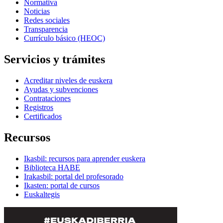
Normativa
Noticias
Redes sociales
Transparencia
Currículo básico (HEOC)
Servicios y trámites
Acreditar niveles de euskera
Ayudas y subvenciones
Contrataciones
Registros
Certificados
Recursos
Ikasbil: recursos para aprender euskera
Biblioteca HABE
Irakasbil: portal del profesorado
Ikasten: portal de cursos
Euskaltegis