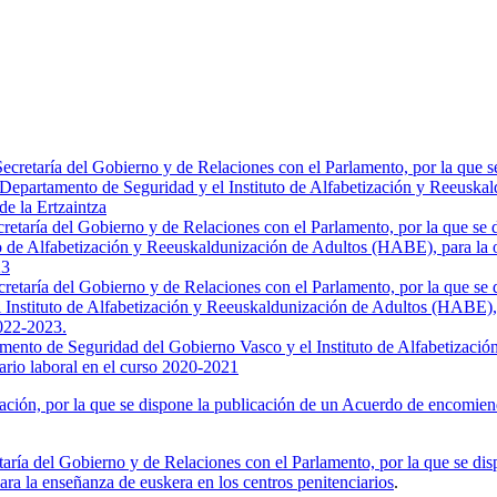
etaría del Gobierno y de Relaciones con el Parlamento, por la que se 
 Departamento de Seguridad y el Instituto de Alfabetización y Reeuska
de la Ertzaintza
cretaría del Gobierno y de Relaciones con el Parlamento, por la que se
o de Alfabetización y Reeuskaldunización de Adultos (HABE), para la or
23
cretaría del Gobierno y de Relaciones con el Parlamento, por la que se
 Instituto de Alfabetización y Reeuskaldunización de Adultos (HABE), 
2022-2023.
mento de Seguridad del Gobierno Vasco y el Instituto de Alfabetizació
rario laboral en el curso 2020-2021
ón, por la que se dispone la publicación de un Acuerdo de encomienda
ía del Gobierno y de Relaciones con el Parlamento, por la que se dis
a la enseñanza de euskera en los centros penitenciarios
.