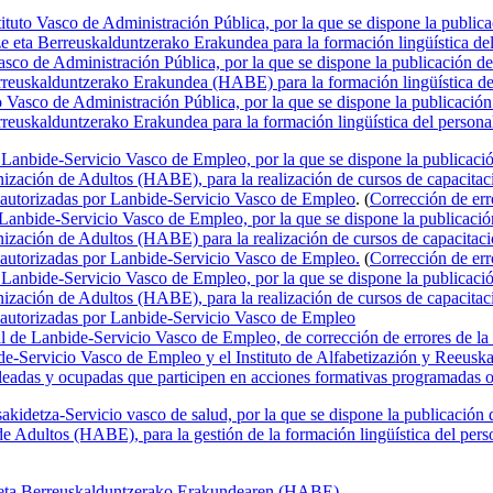
tituto Vasco de Administración Pública, por la que se dispone la publi
e eta Berreuskalduntzerako Erakundea para la formación lingüística del 
asco de Administración Pública, por la que se dispone la publicación d
reuskalduntzerako Erakundea (HABE) para la formación lingüística del p
to Vasco de Administración Pública, por la que se dispone la publicació
euskalduntzerako Erakundea para la formación lingüística del personal 
 Lanbide-Servicio Vasco de Empleo, por la que se dispone la publicaci
ización de Adultos (HABE), para la realización de cursos de capacitaci
 autorizadas por Lanbide-Servicio Vasco de Empleo
. (
Corrección de err
 Lanbide-Servicio Vasco de Empleo, por la que se dispone la publicaci
ización de Adultos (HABE) para la realización de cursos de capacitació
 autorizadas por Lanbide-Servicio Vasco de Empleo.
(
Corrección de err
 Lanbide-Servicio Vasco de Empleo, por la que se dispone la publicaci
ización de Adultos (HABE), para la realización de cursos de capacitaci
 autorizadas por Lanbide-Servicio Vasco de Empleo
l de Lanbide-Servicio Vasco de Empleo, de corrección de errores de la
e-Servicio Vasco de Empleo y el Instituto de Alfabetizazión y Reeuska
mpleadas y ocupadas que participen en acciones formativas programadas
akidetza-Servicio vasco de salud, por la que se dispone la publicació
de Adultos (HABE), para la gestión de la formación lingüística del pers
ze eta Berreuskalduntzerako Erakundearen (HABE)