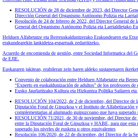
RESOLUCIÓN de 28 de diciembre de 2023, del Director General 
Dirección General del Organismo Autónomo Polizia eta Larria
Resolución de 24 de febrero de 2022, del Director General de 
General del Organismo Autónomo Polizia eta Larrialdietako 
Helduen Alfabetatze eta Berreuskalduntzerako Erakundearen eta Etxe
erakundearekin lankidetza-esparruak zedarritzeko.
Acuerdo de encomienda de gestión, entre Sociedad Informatica del Go
de EJIE.
Euskararen jakitean, erabileran zein haren aldeko sustapenaren ikerk
Convenio de colaboración entre Helduen Alfabetatze eta Berreus
“Experto en euskaldunización de adultos” de los profesores de e
Eusko Jaurlaritzako Kultura eta Hizkuntza Politika Sailaren et
RESOLUCIÓN 104/2022, de 2 de diciembre, del Director de la Se
Diputación Foral de Gipuzkoa y el Instituto de Alfabetización
complementarias al alumnado guipuzcoano que haya superado ni
RESOLUCIÓN 71/2021, de 30 de noviembre, del Director de la S
entre la Diputación Foral de Gipuzkoa y HABE, para que esta 
superado los niveles de euskera u otros equivalentes
Resolución 106/2020, de 22 de diciembre, del Director de la Se