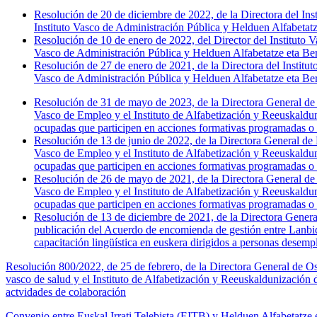
Resolución de 20 de diciembre de 2022, de la Directora del Ins
Instituto Vasco de Administración Pública y Helduen Alfabetatz
Resolución de 10 de enero de 2022, del Director del Instituto V
Vasco de Administración Pública y Helduen Alfabetatze eta Ber
Resolución de 27 de enero de 2021, de la Directora del Institu
Vasco de Administración Pública y Helduen Alfabetatze eta Berr
Resolución de 31 de mayo de 2023, de la Directora General de
Vasco de Empleo y el Instituto de Alfabetización y Reeuskaldun
ocupadas que participen en acciones formativas programadas o
Resolución de 13 de junio de 2022, de la Directora General de
Vasco de Empleo y el Instituto de Alfabetización y Reeuskaldun
ocupadas que participen en acciones formativas programadas o
Resolución de 26 de mayo de 2021, de la Directora General de
Vasco de Empleo y el Instituto de Alfabetización y Reeuskaldun
ocupadas que participen en acciones formativas programadas o
Resolución de 13 de diciembre de 2021, de la Directora Genera
publicación del Acuerdo de encomienda de gestión entre Lanbid
capacitación lingüística en euskera dirigidos a personas dese
Resolución 800/2022, de 25 de febrero, de la Directora General de Os
vasco de salud y el Instituto de Alfabetización y Reeuskaldunización 
actvidades de colaboración
Convenio entre Euskal Irrati Telebista (EITB) y Helduen Alfabetat