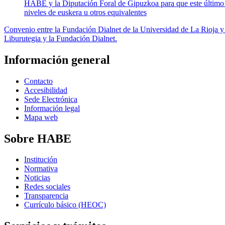
HABE y la Diputación Foral de Gipuzkoa para que este último 
niveles de euskera u otros equivalentes
Convenio entre la Fundación Dialnet de la Universidad de La Rioja 
Liburutegia y la Fundación Dialnet.
Información general
Contacto
Accesibilidad
Sede Electrónica
Información legal
Mapa web
Sobre HABE
Institución
Normativa
Noticias
Redes sociales
Transparencia
Currículo básico (HEOC)