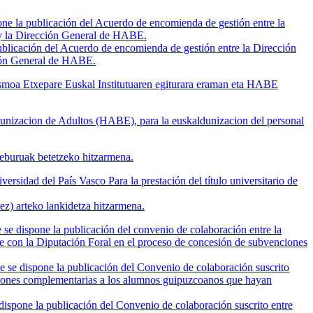
e la publicación del Acuerdo de encomienda de gestión entre la
y la Dirección General de
HABE
.
ublicación del Acuerdo de encomienda de gestión entre la Dirección
ción General de HABE.
asmoa Etxepare Euskal Institutuaren egiturara eraman eta HABE
dunizacion de Adultos (HABE), para la euskaldunizacion del personal
heburuak betetzeko hitzarmena.
sidad del País Vasco Para la prestación del título universitario de
ez) arteko lankidetza hitzarmena.
e dispone la publicación del convenio de colaboración entre la
e con la Diputación Foral en el proceso de concesión de subvenciones
se dispone la publicación del Convenio de colaboración suscrito
ciones complementarias a los alumnos guipuzcoanos que hayan
dispone la publicación del Convenio de colaboración suscrito entre