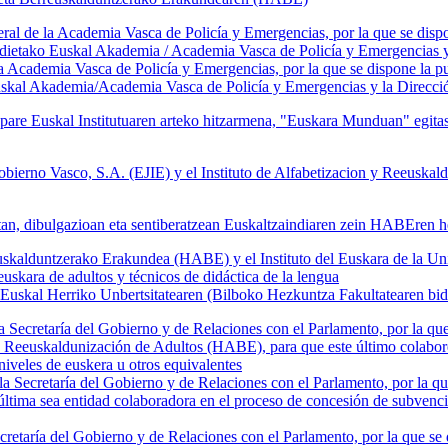
de la Academia Vasca de Policía y Emergencias, por la que se dispon
ldietako Euskal Akademia / Academia Vasca de Policía y Emergencias 
la Academia Vasca de Policía y Emergencias, por la que se dispone la p
Euskal Akademia/Academia Vasca de Policía y Emergencias y la Direc
pare Euskal Institutuaren arteko hitzarmena, "Euskara Munduan" egit
bierno Vasco, S.A. (EJIE) y el Instituto de Alfabetizacion y Reeuskal
etan, dibulgazioan eta sentiberatzean Euskaltzaindiaren zein HABEren 
kalduntzerako Erakundea (HABE) y el Instituto del Euskara de la Univer
uskara de adultos y técnicos de didáctica de la lengua
a Euskal Herriko Unbertsitatearen (Bilboko Hezkuntza Fakultatearen bid
cretaría del Gobierno y de Relaciones con el Parlamento, por la que s
 y Reeuskaldunización de Adultos (HABE), para que este último colabor
veles de euskera u otros equivalentes
ecretaría del Gobierno y de Relaciones con el Parlamento, por la que 
última sea entidad colaboradora en el proceso de concesión de subven
cretaría del Gobierno y de Relaciones con el Parlamento, por la que se 