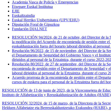
Academia Vasca de Policía y Emergencias
Etxepare Euskal Institutua
EJIE
Euskaltzaindia
Euskal Herriko Unibertsitatea (UPV/EHU)
Diputación Foral de Gipuzkoa
Fundación DIALNET
RESOLUCIÓN 94/2024, de 21 de octubre, del Director de la Secr
la modificación del Acuerdo de encomienda de gestión entre el
euskaldunización fuera del horario laboral dirigidos al personal 
Resolución 96/2022, de 15 de noviembre, del Director de la Se
el Departamento de Seguridad del Gobierno Vasco y el Institut
dirigidos al personal de la Ertzaintza, durante el curso 2022-20
Resolución 80/2022, de 27 de septiembre, del Director de la Se
encomienda de gestión entre el Departamento de Seguridad y el
laboral dirigidos al personal de la Ertzaintza, durante el curso 
Acuerdo prorroga de la encomienda de gestión entre el Departa
cursos de euskera para el personal de la Ertzaintza fuera del ho
RESOLUCIÓN de 13 de junio de 2023, de la Viceconsejera de Educaci
Instituto de Alfabetización y Reeuskaldunización de Adultos (HABE)
RESOLUCIÓN 32/2024, de 15 de marzo, de la Directora de la Secretar
Helduen Alfabetatze eta Berreuskalduntzerako Erakundea (HABE), par