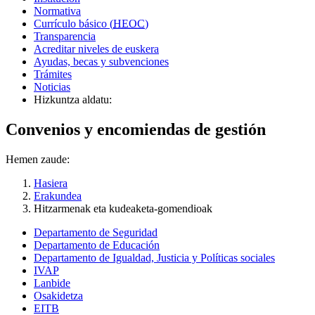
Normativa
Currículo básico (
HEOC
)
Transparencia
Acreditar niveles de euskera
Ayudas, becas y subvenciones
Trámites
Noticias
Hizkuntza aldatu:
Convenios y encomiendas de gestión
Hemen zaude:
Hasiera
Erakundea
Hitzarmenak eta kudeaketa-gomendioak
Departamento de Seguridad
Departamento de Educación
Departamento de Igualdad, Justicia y Políticas sociales
IVAP
Lanbide
Osakidetza
EITB