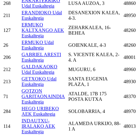
ENKARTERRIKO
268
LUSA AUZOA, 3
48860
Udal Euskaltegia
ERANDIOKO Udal
DESANEXION KALEA,
211
48950
Euskaltegia
4-3.
ERMUKO
ZEHARKALEA, 16-
127
KALTXANGO AEK
48260
BEHEA
Euskaltegia
ERMUKO Udal
26
GOIENKALE, 4-3
48260
Euskaltegia
GABRIEL ARESTI
S. VICENTE KALEA, 2-
206
48001
Euskaltegia
4. A
GALDAKAOKO
212
MUGURU, 6
48960
Udal Euskaltegia
GETXOKO Udal
SANTA EUGENIA
213
48930
Euskaltegia
PLAZA, 1
GOTZON
ATALDE, 17B 175
71
GARITAONAINDIA
48370
POSTA KUTXA
Euskaltegia
HEGO URIBEKO
284
SOLOBARRIA, 4
48970
AEK Euskaltegia
INDAUTXU-
ALAMEDA URKIJO, 88-
114
IRALAKO AEK
48013
1 A
Euskaltegia