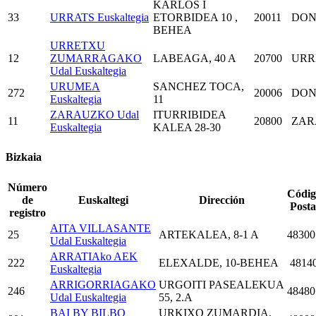
KARLOS I
33
URRATS Euskaltegia
ETORBIDEA 10 ,
20011
DON
BEHEA
URRETXU
12
ZUMARRAGAKO
LABEAGA, 40 A
20700
URR
Udal Euskaltegia
URUMEA
SANCHEZ TOCA,
272
20006
DON
Euskaltegia
11
ZARAUZKO Udal
ITURRIBIDEA
11
20800
ZAR
Euskaltegia
KALEA 28-30
Bizkaia
Número
Códig
de
Euskaltegi
Dirección
Posta
registro
AITA VILLASANTE
25
ARTEKALEA, 8-1 A
48300
Udal Euskaltegia
ARRATIAko AEK
222
ELEXALDE, 10-BEHEA
4814
Euskaltegia
ARRIGORRIAGAKO
URGOITI PASEALEKUA
246
48480
Udal Euskaltegia
55, 2.A
BAI BY BILBO
URKIXO ZUMARDIA,