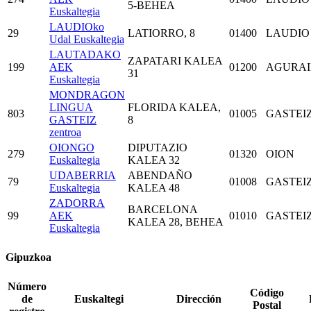
5-BEHEA
Euskaltegia
LAUDIOko
29
LATIORRO, 8
01400
LAUDIO
Udal Euskaltegia
LAUTADAKO
ZAPATARI KALEA
199
AEK
01200
AGURA
31
Euskaltegia
MONDRAGON
LINGUA
FLORIDA KALEA,
803
01005
GASTEI
GASTEIZ
8
zentroa
OIONGO
DIPUTAZIO
279
01320
OION
Euskaltegia
KALEA 32
UDABERRIA
ABENDAÑO
79
01008
GASTEI
Euskaltegia
KALEA 48
ZADORRA
BARCELONA
99
AEK
01010
GASTEI
KALEA 28, BEHEA
Euskaltegia
Gipuzkoa
Número
Código
de
Euskaltegi
Dirección
Postal