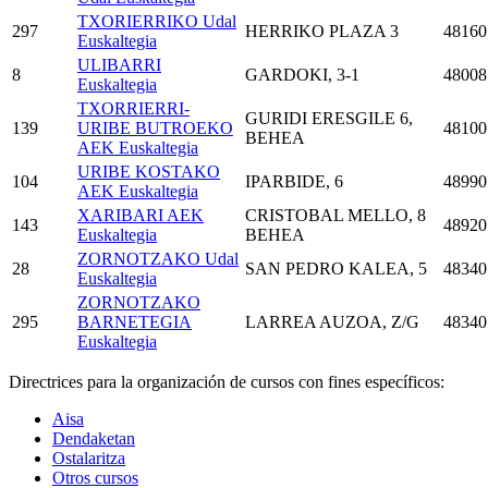
TXORIERRIKO Udal
297
HERRIKO PLAZA 3
48160
Euskaltegia
ULIBARRI
8
GARDOKI, 3-1
48008
Euskaltegia
TXORRIERRI-
GURIDI ERESGILE 6,
139
URIBE BUTROEKO
48100
BEHEA
AEK Euskaltegia
URIBE KOSTAKO
104
IPARBIDE, 6
48990
AEK Euskaltegia
XARIBARI AEK
CRISTOBAL MELLO, 8
143
48920
Euskaltegia
BEHEA
ZORNOTZAKO Udal
28
SAN PEDRO KALEA, 5
48340
Euskaltegia
ZORNOTZAKO
295
BARNETEGIA
LARREA AUZOA, Z/G
48340
Euskaltegia
Directrices para la organización de cursos con fines específicos:
Aisa
Dendaketan
Ostalaritza
Otros cursos