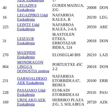
AEK Euskaltegia
17
LEGAZPI 6
GURIDI MAIXUA,
40
20008
DON
Euskaltegia
Z/G
LEGAZPIKO Udal
NAFARROA
16
20230
LEG
Euskaltegia
KALEA, B
LEINTZ Udal
NAFARROA
225
20550
ARE
Euskaltegia
KALEA, 2-4.A
IKASTOLEN
LEIZAUR
ETXEA.
31
20018
DON
Euskaltegia
ERROTAZAR
BIDEA, 124
MAIZPIDE
270
ELOSEGI,40 BIS
20210
LAZ
Euskaltegia
MONDRAGON
PORTUETXE 45C
804
LINGUA
20018
DON
2-2
DONOSTIA zentroa
NAFARROA
OARSOALDEKO
231
ETORBIDEA 67,
20100
ERR
AEK Euskaltegia
BEHEA
PASAIAKO Udal
EUSKADI
228
20110
PAS
Euskaltegia
ETORBIDEA 61
UROLAKO AEK
HERRIKO PLAZA
169
20720
AZK
Euskaltegia
Z/G, 3. SOLAIRUA