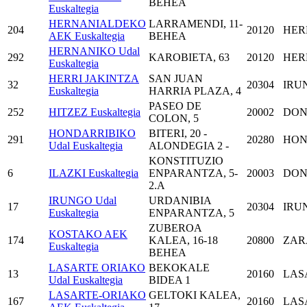
BEHEA
Euskaltegia
HERNANIALDEKO
LARRAMENDI, 11-
204
20120
HER
AEK Euskaltegia
BEHEA
HERNANIKO Udal
292
KAROBIETA, 63
20120
HER
Euskaltegia
HERRI JAKINTZA
SAN JUAN
32
20304
IRU
Euskaltegia
HARRIA PLAZA, 4
PASEO DE
252
HITZEZ Euskaltegia
20002
DON
COLON, 5
HONDARRIBIKO
BITERI, 20 -
291
20280
HON
Udal Euskaltegia
ALONDEGIA 2 -
KONSTITUZIO
6
ILAZKI Euskaltegia
ENPARANTZA, 5-
20003
DON
2.A
IRUNGO Udal
URDANIBIA
17
20304
IRU
Euskaltegia
ENPARANTZA, 5
ZUBEROA
KOSTAKO AEK
174
KALEA, 16-18
20800
ZAR
Euskaltegia
BEHEA
LASARTE ORIAKO
BEKOKALE
13
20160
LAS
Udal Euskaltegia
BIDEA 1
LASARTE-ORIAKO
GELTOKI KALEA,
167
20160
LAS