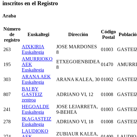
inscritos en el Registro
Araba
Número
Código
de
Euskaltegi
Dirección
Població
Postal
registro
AIXKIRIA
JOSE MARDONES
263
01003
GASTEI
Euskaltegia
8
AMURRIOKO
ETXEGOIENBIDEA
195
AEK
01470
AMURR
8
Euskaltegia
ARANA AEK
303
ARANA KALEA, 30
01002
GASTEI
Euskaltegia
BAI BY
807
GASTEIZ
ADRIANO VI, 12
01008
GASTEI
zentroa
HEGOALDE
JOSE LEJARRETA,
241
01003
GASTEI
Euskaltegia
9-BEHEA
IKAGASTEIZ
278
ADRIANO VI, 18
01008
GASTEI
Euskaltegia
LAUDIOKO
ZUBIAUR KALEA,
274
AEK
01400
LAUDIO