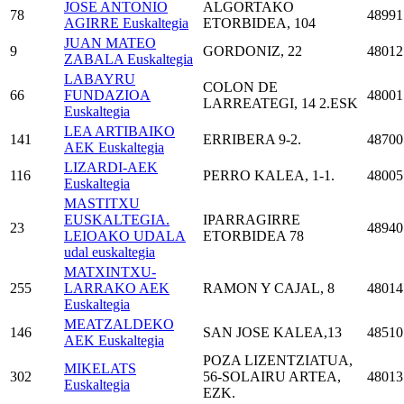
JOSE ANTONIO
ALGORTAKO
78
48991
AGIRRE Euskaltegia
ETORBIDEA, 104
JUAN MATEO
9
GORDONIZ, 22
48012
ZABALA Euskaltegia
LABAYRU
COLON DE
66
FUNDAZIOA
48001
LARREATEGI, 14 2.ESK
Euskaltegia
LEA ARTIBAIKO
141
ERRIBERA 9-2.
48700
AEK Euskaltegia
LIZARDI-AEK
116
PERRO KALEA, 1-1.
48005
Euskaltegia
MASTITXU
EUSKALTEGIA.
IPARRAGIRRE
23
48940
LEIOAKO UDALA
ETORBIDEA 78
udal euskaltegia
MATXINTXU-
255
LARRAKO AEK
RAMON Y CAJAL, 8
48014
Euskaltegia
MEATZALDEKO
146
SAN JOSE KALEA,13
48510
AEK Euskaltegia
POZA LIZENTZIATUA,
MIKELATS
302
56-SOLAIRU ARTEA,
48013
Euskaltegia
EZK.