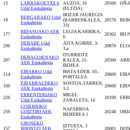
15
LARRAKOETXEA
AUZOA, 16
20560
OÑA
Udal Euskaltegia
(ELTZIA)
IRIZAR JAUREGIA
BERGARAKO Udal
19
(BARRENKALEA,
20570
BER
Euskaltegia
33)
BIDASOAKO AEK
LEGIA KARRIKA,
177
20302
IRU
Euskaltegia
6
DEBABE Udal
AITA AGIRRE, 3-
296
20870
ELG
Euskaltegia
3.a
ITURRIOTZ
DEBAGOIENAKO
207
KALEA, 21-
20500
ARR
AEK Euskaltegia
BEHEA
EIBARKO Udal
BISTA EDER, 10.-
214
20600
EIB
Euskaltegia
PORTALEA
EIBARRALDEKO
SOSTOA-TARREN,
100
20600
EIB
AEK Euskaltegia
1-1
ERRENTERIAKO
MIGEL
226
20100
ERR
Udal Euskaltegia
ZABALETA, 14
GOIERRIKO
NAFARROA
259
GOIZTIRI AEK
20240
ORD
BEHEREA 1
Euskaltegia
GROSEKO
IZTUETA, 3
157
IRRINTZI AEK
20001
DON