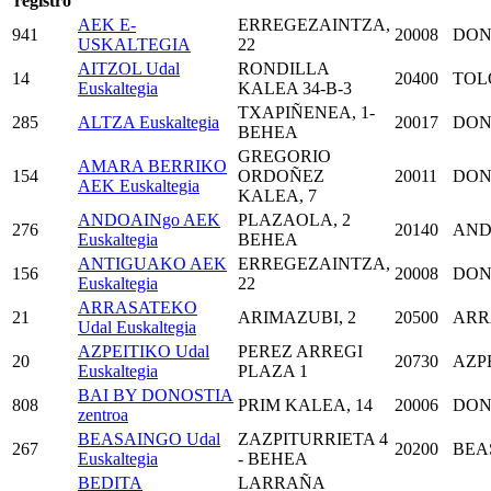
registro
AEK E-
ERREGEZAINTZA,
941
20008
DON
USKALTEGIA
22
AITZOL Udal
RONDILLA
14
20400
TOL
Euskaltegia
KALEA 34-B-3
TXAPIÑENEA, 1-
285
ALTZA Euskaltegia
20017
DON
BEHEA
GREGORIO
AMARA BERRIKO
154
ORDOÑEZ
20011
DON
AEK Euskaltegia
KALEA, 7
ANDOAINgo AEK
PLAZAOLA, 2
276
20140
AND
Euskaltegia
BEHEA
ANTIGUAKO AEK
ERREGEZAINTZA,
156
20008
DON
Euskaltegia
22
ARRASATEKO
21
ARIMAZUBI, 2
20500
ARR
Udal Euskaltegia
AZPEITIKO Udal
PEREZ ARREGI
20
20730
AZP
Euskaltegia
PLAZA 1
BAI BY DONOSTIA
808
PRIM KALEA, 14
20006
DON
zentroa
BEASAINGO Udal
ZAZPITURRIETA 4
267
20200
BEA
Euskaltegia
- BEHEA
BEDITA
LARRAÑA