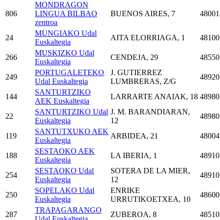
MONDRAGON
806
LINGUA BILBAO
BUENOS AIRES, 7
48001
zentroa
MUNGIAKO Udal
24
AITA ELORRIAGA, 1
48100
Euskaltegia
MUSKIZKO Udal
266
CENDEJA, 29
48550
Euskaltegia
PORTUGALETEKO
J. GUTIERREZ
249
48920
Udal Euskaltegia
LUMBRERAS, Z/G
SANTURTZIKO
144
LARRARTE ANAIAK, 18
48980
AEK Euskaltegia
SANTURTZIKO Udal
J. M. BARANDIARAN,
22
48980
Euskaltegia
12
SANTUTXUKO AEK
119
ARBIDEA, 21
48004
Euskaltegia
SESTAOKO AEK
188
LA IBERIA, 1
48910
Euskaltegia
SESTAOKO Udal
SOTERA DE LA MIER,
254
48910
Euskaltegia
12
SOPELAKO Udal
ENRIKE
250
48600
Euskaltegia
URRUTIKOETXEA, 10
TRAPAGARANGO
287
ZUBEROA, 8
48510
Udal Euskaltegia