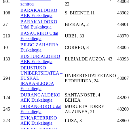
801
48008
zentroa
22
BARAKALDOKO
106
S. BIZENTE,11
48902
AEK Euskaltegia
BARAKALDOKO
27
BIZKAIA, 2
48901
Udal Euskaltegia
BASAURIKO Udal
210
URBI , 33
48970
Euskaltegia
BILBO ZAHARRA
10
CORREO, 8
48005
Euskaltegia
BUSTURIALDEKO
133
ELEJALDE AUZOA, 43
48393
AEK Euskaltegia
DEUSTUKO
UNIBERTSITATEA –
UNIBERTSITATEETAKO
294
EUSKAL
48007
ETORBIDEA, 24
IRAKASLEGOA
Euskaltegia
DURANGALDEKO
SANTANOSTE, 4
124
48200
AEK Euskaltegia
BEHEA
DURANGOKO Udal
MURUETA TORRE
245
48200
Euskaltegia
AUZUNEA, 21
ENKARTERRIKO
223
LUSA, 3
48860
AEK Euskaltegia