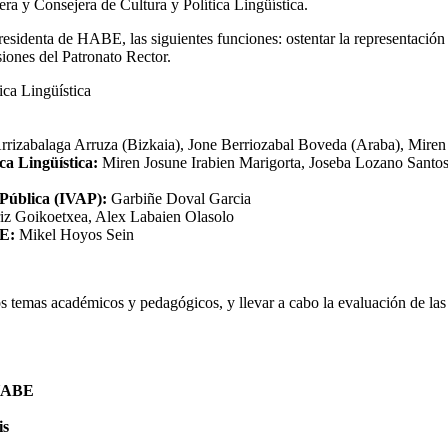
a y Consejera de Cultura y Política Lingüística.
sidenta de HABE, las siguientes funciones: ostentar la representación of
iones del Patronato Rector.
ica Lingüística
rrizabalaga Arruza (Bizkaia), Jone Berriozabal Boveda (Araba), Mir
ca Lingüística:
Miren Josune Irabien Marigorta, Joseba Lozano Santo
 Pública (IVAP):
Garbiñe Doval Garcia
iz Goikoetxea, Alex Labaien Olasolo
BE:
Mikel Hoyos Sein
os temas académicos y pedagógicos, y llevar a cabo la evaluación de las
E
 HABE
is