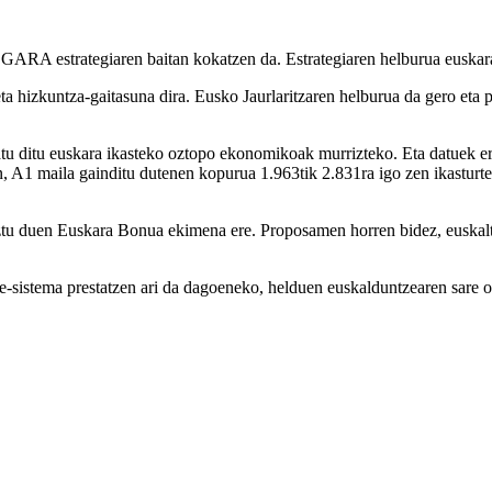
RA estrategiaren baitan kokatzen da. Estrategiaren helburua euskararen
a hizkuntza-gaitasuna dira. Eusko Jaurlaritzaren helburua da gero eta p
atu ditu euskara ikasteko oztopo ekonomikoak murrizteko. Eta datuek era
n, A1 maila gainditu dutenen kopurua 1.963tik 2.831ra igo zen ikastur
tu duen Euskara Bonua ekimena ere. Proposamen horren bidez, euskaltegi
ze-sistema prestatzen ari da dagoeneko, helduen euskalduntzearen sare o