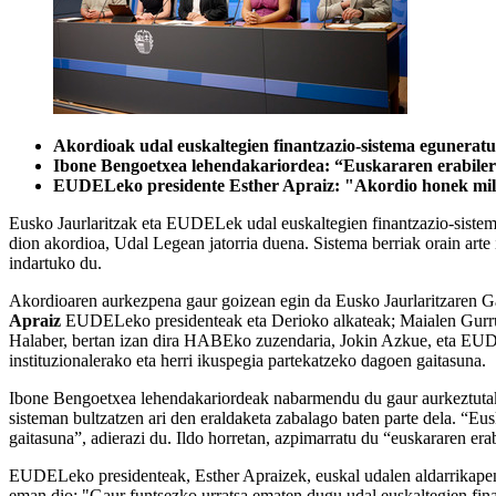
Akordioak udal euskaltegien finantzazio-sistema eguneratu
Ibone Bengoetxea lehendakariordea: “Euskararen erabilera
EUDELeko presidente Esther Apraiz: "Akordio honek milaka
Eusko Jaurlaritzak eta EUDELek udal euskaltegien finantzazio-sistema
dion akordioa, Udal Legean jatorria duena. Sistema berriak orain arte
indartuko du.
Akordioaren aurkezpena gaur goizean egin da Eusko Jaurlaritzaren Ga
Apraiz
EUDELeko presidenteak eta Derioko alkateak; Maialen Gurru
Halaber, bertan izan dira HABEko zuzendaria, Jokin Azkue, eta EUDEL
instituzionalerako eta herri ikuspegia partekatzeko dagoen gaitasuna.
Ibone Bengoetxea lehendakariordeak nabarmendu du gaur aurkeztutako
sisteman bultzatzen ari den eraldaketa zabalago baten parte dela. “Eus
gaitasuna”, adierazi du. Ildo horretan, azpimarratu du “euskararen er
EUDELeko presidenteak, Esther Apraizek, euskal udalen aldarrikapen hi
eman dio: "Gaur funtsezko urratsa ematen dugu udal euskaltegien finan