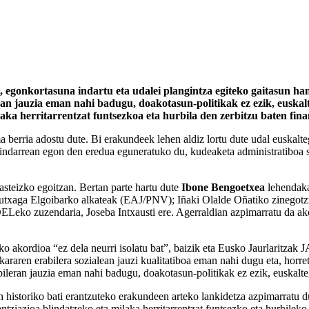
, egonkortasuna indartu eta udalei plangintza egiteko gaitasun h
n jauzia eman nahi badugu, doakotasun-politikak ez ezik, euskal
 herritarrentzat funtsezkoa eta hurbila den zerbitzu baten fina
 berria adostu dute. Bi erakundeek lehen aldiz lortu dute udal euskalt
 indarrean egon den eredua eguneratuko du, kudeaketa administratiboa s
steizko egoitzan. Bertan parte hartu dute
Ibone Bengoetxea
lehendaka
txaga Elgoibarko alkateak (EAJ/PNV); Iñaki Olalde Oñatiko zinegotz
eko zuzendaria, Joseba Intxausti ere. Agerraldian azpimarratu da ako
 akordioa “ez dela neurri isolatu bat”, baizik eta Eusko Jaurlaritza
kararen erabilera sozialean jauzi kualitatiboa eman nahi dugu eta, horr
abileran jauzia eman nahi badugu, doakotasun-politikak ez ezik, euskalt
storiko bati erantzuteko erakundeen arteko lankidetza azpimarratu du e
tziazioa blindatzeko eta milaka herritarrentzat funtsezko eta hurbileko