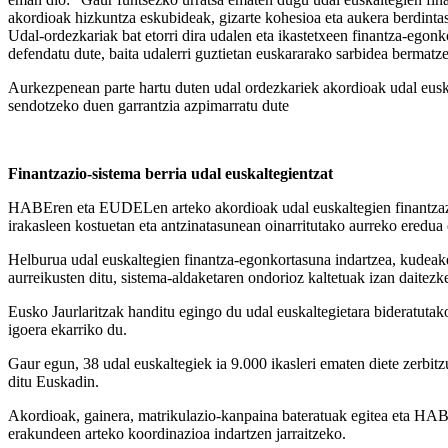
akordioak hizkuntza eskubideak, gizarte kohesioa eta aukera berdintas
Udal-ordezkariak bat etorri dira udalen eta ikastetxeen finantza-egon
defendatu dute, baita udalerri guztietan euskararako sarbidea bermatze
Aurkezpenean parte hartu duten udal ordezkariek akordioak udal euska
sendotzeko duen garrantzia azpimarratu dute
Finantzazio-sistema berria udal euskaltegientzat
HABEren eta EUDELen arteko akordioak udal euskaltegien finantzazio-s
irakasleen kostuetan eta antzinatasunean oinarritutako aurreko eredu
Helburua udal euskaltegien finantza-egonkortasuna indartzea, kudeaket
aurreikusten ditu, sistema-aldaketaren ondorioz kaltetuak izan daitezk
Eusko Jaurlaritzak handitu egingo du udal euskaltegietara bideratutak
igoera ekarriko du.
Gaur egun, 38 udal euskaltegiek ia 9.000 ikasleri ematen diete zerbitzu
ditu Euskadin.
Akordioak, gainera, matrikulazio-kanpaina bateratuak egitea eta HABE
erakundeen arteko koordinazioa indartzen jarraitzeko.