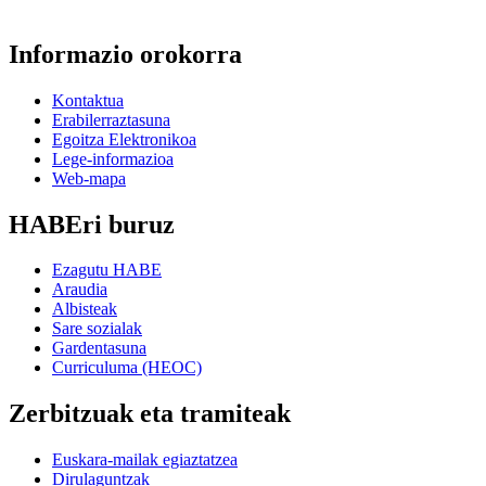
Informazio orokorra
Kontaktua
Erabilerraztasuna
Egoitza Elektronikoa
Lege-informazioa
Web-mapa
HABEri buruz
Ezagutu HABE
Araudia
Albisteak
Sare sozialak
Gardentasuna
Curriculuma (HEOC)
Zerbitzuak eta tramiteak
Euskara-mailak egiaztatzea
Dirulaguntzak