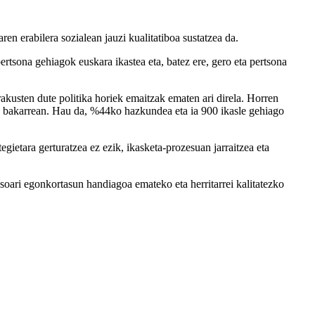
 erabilera sozialean jauzi kualitatiboa sustatzea da.
ertsona gehiagok euskara ikastea eta, batez ere, gero eta pertsona
kusten dute politika horiek emaitzak ematen ari direla. Horren
te bakarrean. Hau da, %44ko hazkundea eta ia 900 ikasle gehiago
etara gerturatzea ez ezik, ikasketa-prozesuan jarraitzea eta
soari egonkortasun handiagoa emateko eta herritarrei kalitatezko