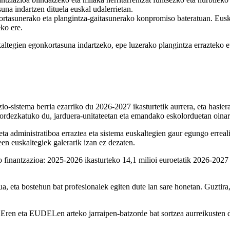
una indartzen dituela euskal udalerrietan.
kortasunerako eta plangintza-gaitasunerako konpromiso bateratuan. Eusk
ko ere.
ltegien egonkortasuna indartzeko, epe luzerako plangintza errazteko eta
istema berria ezarriko du 2026-2027 ikasturtetik aurrera, eta hasiera 
a ordezkatuko du, jarduera-unitateetan eta emandako eskolorduetan oina
a administratiboa erraztea eta sistema euskaltegien gaur egungo errealit
een euskaltegiek galerarik izan ez dezaten.
o finantzazioa: 2025-2026 ikasturteko 14,1 milioi euroetatik 2026-2027
a, eta bostehun bat profesionalek egiten dute lan sare honetan. Guztira,
ren eta EUDELen arteko jarraipen-batzorde bat sortzea aurreikusten du