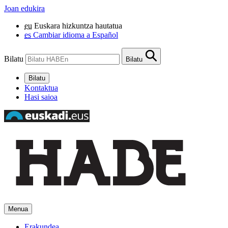
Joan edukira
eu
Euskara hizkuntza hautatua
es
Cambiar idioma a Español
Bilatu
Bilatu
Bilatu
Kontaktua
Hasi saioa
Menua
Erakundea