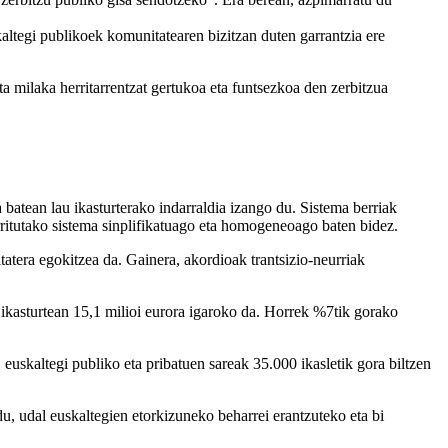
altegi publikoek komunitatearen bizitzan duten garrantzia ere
 milaka herritarrentzat gertukoa eta funtsezkoa den zerbitzua
batean lau ikasturterako indarraldia izango du. Sistema berriak
rritutako sistema sinplifikatuago eta homogeneoago baten bidez.
atera egokitzea da. Gainera, akordioak trantsizio-neurriak
 ikasturtean 15,1 milioi eurora igaroko da. Horrek %7tik gorako
 euskaltegi publiko eta pribatuen sareak 35.000 ikasletik gora biltzen
, udal euskaltegien etorkizuneko beharrei erantzuteko eta bi