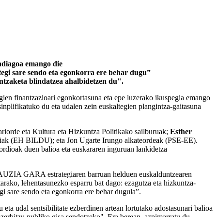
andiagoa emango die
tegi sare sendo eta egonkorra ere behar dugu”
ntzaketa blindatzea ahalbidetzen du".
egien finantzazioari egonkortasuna eta epe luzerako ikuspegia emango
inplifikatuko du eta udalen zein euskaltegien plangintza-gaitasuna
riorde eta Kultura eta Hizkuntza Politikako sailburuak;
Esther
iak (EH BILDU); eta Jon Ugarte Irungo alkateordeak (PSE-EE).
rdioak duen balioa eta euskararen inguruan lankidetza
k JAUZIA GARA estrategiaren barruan helduen euskalduntzearen
etarako, lehentasunezko esparru bat dago: ezagutza eta hizkuntza-
egi sare sendo eta egonkorra ere behar dugula”.
ta udal sentsibilitate ezberdinen artean lortutako adostasunari balioa
 zerbitzu publiko gisa sendotzeko". Era berean, azpimarratu du