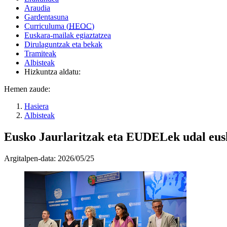
Araudia
Gardentasuna
Curriculuma (
HEOC
)
Euskara-mailak egiaztatzea
Dirulaguntzak eta bekak
Tramiteak
Albisteak
Hizkuntza aldatu:
Hemen zaude:
Hasiera
Albisteak
Eusko Jaurlaritzak eta EUDELek udal eusk
Argitalpen-data:
2026/05/25