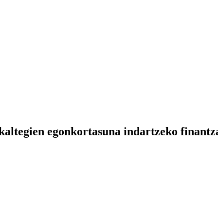
altegien egonkortasuna indartzeko finantza