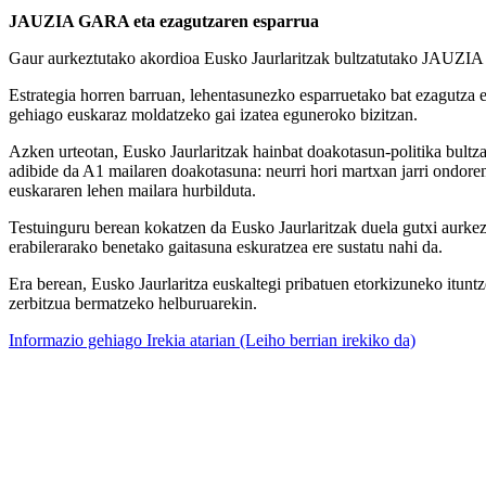
JAUZIA GARA eta ezagutzaren esparrua
Gaur aurkeztutako akordioa Eusko Jaurlaritzak bultzatutako JAUZIA GA
Estrategia horren barruan, lehentasunezko esparruetako bat ezagutza et
gehiago euskaraz moldatzeko gai izatea eguneroko bizitzan.
Azken urteotan, Eusko Jaurlaritzak hainbat doakotasun-politika bultz
adibide da A1 mailaren doakotasuna: neurri hori martxan jarri ondore
euskararen lehen mailara hurbilduta.
Testuinguru berean kokatzen da Eusko Jaurlaritzak duela gutxi aurkez
erabilerarako benetako gaitasuna eskuratzea ere sustatu nahi da.
Era berean, Eusko Jaurlaritza euskaltegi pribatuen etorkizuneko itunt
zerbitzua bermatzeko helburuarekin.
Informazio gehiago Irekia atarian
(Leiho berrian irekiko da)