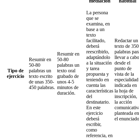
mediación
habitual
La persona
que se
examina, en
base a un
texto
facilitado,
Redactar un
deberá
texto de 350
reescribirlo,
palabras par
Resumir en
adaptándolo
llevar a cabo
Resumir en
50-80
a la situación
desde el
50-80
palabras un
y tarea
punto de
Tipo de
palabras un
texto oral
propuesta y
vista de la
ejercicio
texto escrito
grabado de
teniendo en
especialidad
de unas 350-
unos 4-5
cuenta las
indicada en
450 palabras.
minutos de
características
la hoja de
duración.
del
inscripción,
destinatario.
la acción
En este
comunicativ
ejercicio
planteada en
deberá
el enunciad
escribir,
como
referencia, en