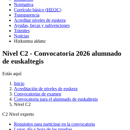
Normativa
Currículo básico (
HEOC
)
Transparencia
Acreditar niveles de euskera
Ayudas, becas y subvenciones
Trámites
Noticias
Hizkuntza aldatu:
Nivel C2 - Convocatoria 2026 alumnado
de euskaltegis
Estás aquí:
Inicio
Acreditación de niveles de euskera
Convocatorias de examen
Convocatoria para el alumnado de euskaltegis
Nivel C2
C2
Nivel experto
Requisitos para participar en la convocatoria
Lugar, día y hora de las pruebas