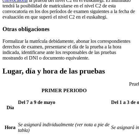
convocatoria
la prueba del nivel C2 en el euskaltegi. El alumnado
tendrá la posibilidad de matricularse en el nivel C2 de esta
convocatoria en los dos períodos de examen siguientes a la fecha de
evaluación en que superó el nivel C2 en el euskaltegi.
Otras obligaciones
Formalizar la matrícula debidamente, abonar los correspondientes
derechos de examen, presentarse el día de la prueba a la hora
indicada, identificarse ante los responsables de las pruebas
mostrando el DNI o documento equivalente.
Lugar, día y hora de las pruebas
Prueb
PRIMER PERIODO
Del 7 a 9 de mayo
Del 1 a 3 de 
Día
Se asignará individualmente (ver nota a pie de
Hora
Se asignará in
tabla)