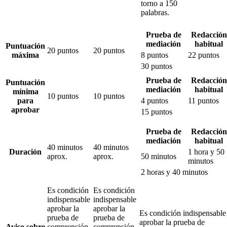
torno a 150
palabras.
Prueba de
Redacción
mediación
habitual
Puntuación
20 puntos
20 puntos
máxima
8 puntos
22 puntos
30 puntos
Prueba de
Redacción
Puntuación
mediación
habitual
mínima
10 puntos
10 puntos
para
4 puntos
11 puntos
aprobar
15 puntos
Prueba de
Redacción
mediación
habitual
40 minutos
40 minutos
Duración
1 hora y 50
aprox.
aprox.
50 minutos
minutos
2 horas y 40 minutos
Es condición
Es condición
indispensable
indispensable
aprobar la
aprobar la
Es condición indispensable
prueba de
prueba de
aprobar la prueba de
Aviso sobre
comprensión
comprensión