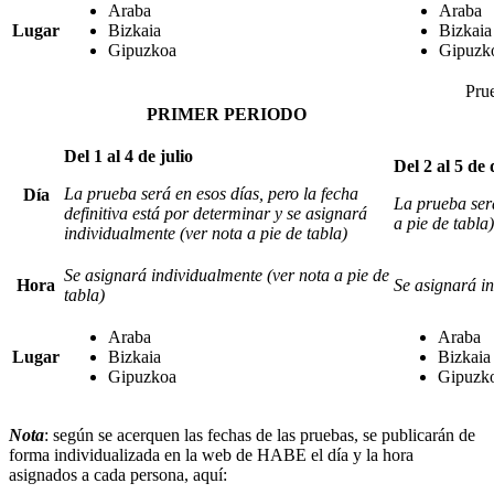
Araba
Araba
Lugar
Bizkaia
Bizkaia
Gipuzkoa
Gipuzk
Prue
PRIMER PERIODO
Del 1 al 4 de julio
Del 2 al 5 de
La prueba será en esos días, pero la fecha
Día
La prueba será
definitiva está por determinar y se asignará
a pie de tabla)
individualmente (ver nota a pie de tabla)
Se asignará individualmente (ver nota a pie de
Hora
Se asignará in
tabla)
Araba
Araba
Lugar
Bizkaia
Bizkaia
Gipuzkoa
Gipuzk
Nota
: según se acerquen las fechas de las pruebas, se publicarán de
forma individualizada en la web de HABE el día y la hora
asignados a cada persona, aquí: