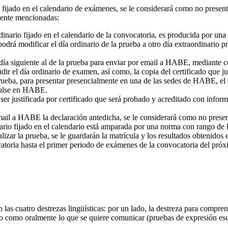
a fijado en el calendario de exámenes, se le considerará como no presen
ente mencionadas:
rdinario fijado en el calendario de la convocatoria, es producida por una
rá modificar el día ordinario de la prueba a otro día extraordinario p
l día siguiente al de la prueba para enviar por email a HABE, mediante 
dir el día ordinario de examen, así como, la copia del certificado que jus
prueba, para presentar presencialmente en una de las sedes de HABE, el 
pulse en HABE.
ser justificada por certificado que será probado y acreditado con infor
 email a HABE la declaración antedicha, se le considerará como no prese
dinario fijado en el calendario está amparada por una norma con rango d
lizar la prueba, se le guardarán la matrícula y los resultados obtenido
atoria hasta el primer periodo de exámenes de la convocatoria del pró
as cuatro destrezas lingüísticas: por un lado, la destreza para compren
rito como oralmente lo que se quiere comunicar (pruebas de expresión escr