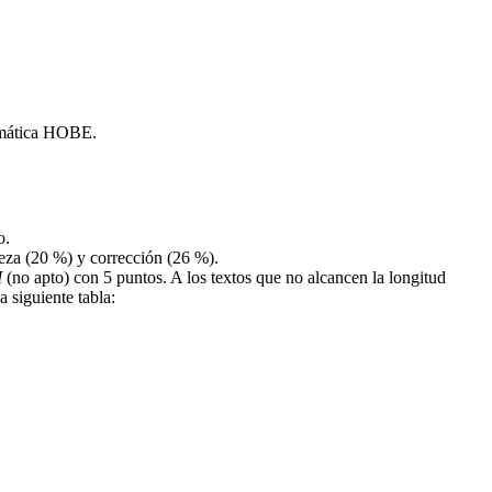
formática HOBE
.
o
.
ueza (20 %) y corrección (26 %).
I
(no apto) con 5 puntos. A los textos que no alcancen la longitud
 siguiente tabla: