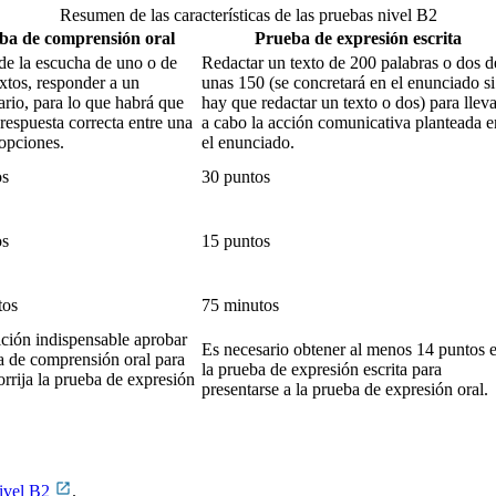
Resumen de las características de las pruebas nivel B2
ba de comprensión oral
Prueba de expresión escrita
 de la escucha de uno o de
Redactar un texto de 200 palabras o dos d
extos, responder a un
unas 150 (se concretará en el enunciado si
ario, para lo que habrá que
hay que redactar un texto o dos) para lleva
 respuesta correcta entre una
a cabo la acción comunicativa planteada e
 opciones.
el enunciado.
os
30 puntos
os
15 puntos
tos
75 minutos
ción indispensable aprobar
Es necesario obtener al menos 14 puntos 
a de comprensión oral para
la prueba de expresión escrita para
orrija la prueba de expresión
presentarse a la prueba de expresión oral.
nivel B2
.