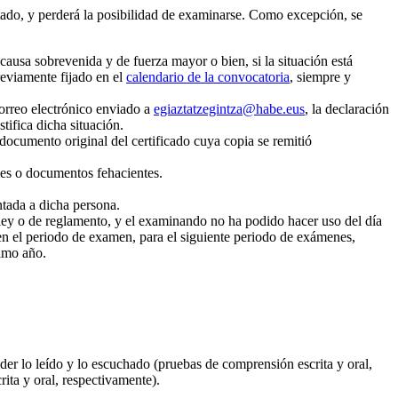
tado, y perderá la posibilidad de examinarse. Como excepción, se
 causa sobrevenida y de fuerza mayor o bien, si la situación está
reviamente fijado en el
calendario de la convocatoria
, siempre y
correo electrónico enviado a
egiaztatzegintza@habe.eus
, la declaración
tifica dicha situación.
documento original del certificado cuya copia se remitió
mes o documentos fehacientes.
ntada a dicha persona.
e ley o de reglamento, y el examinando no ha podido hacer uso del día
s en el periodo de examen, para el siguiente periodo de exámenes,
ximo año.
der lo leído y lo escuchado (pruebas de comprensión escrita y oral,
ita y oral, respectivamente).