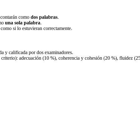
e contarán como
dos palabras
.
omo
una sola palabra
.
 como si lo estuvieran correctamente.
da y calificada por dos examinadores.
 criterio): adecuación (10 %), coherencia y cohesión (20 %), fluidez (2