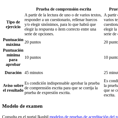
Prueba de comprensión escrita
Prue
A partir de la lectura de uno o de varios textos,
A partir
responder a un cuestionario, rellenar huecos
varios t
Tipo de
y/o elegir sinónimos, para lo que habrá que
cuestion
ejercicio
elegir la respuesta o ítem correcto entre una
elegir la
serie de opciones.
serie de
Puntuación
20 puntos
20 punt
máxima
Puntuación
mínima
10 puntos
10 punt
para
aprobar
Duración
45 minutos
25 minu
Es condi
Es condición indispensable aprobar la prueba
Aviso sobre
la prueb
de comprensión escrita para que se corrija la
el resultado
que se c
prueba de expresión escrita.
escrita.
Modelo de examen
Consulta en el portal Ikasbil
modelos de pruebas de acreditación del 